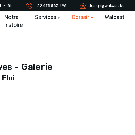
h - 18h
+32 475 583 696
design@walcast.be
Notre
Services
Corsair
Walcast
histoire
s - Galerie
 Eloi